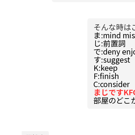
そんな時は
ま:mind mis
じ:前置詞
で:deny enj
す:suggest
K:keep
F:finish
C:consider
まじですKF
部屋のどこ