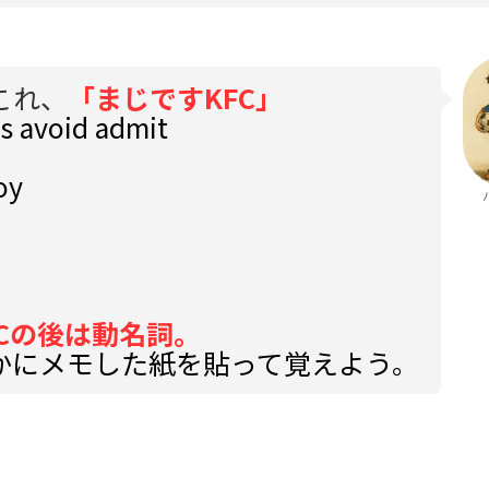
これ、
「まじですKFC」
s avoid admit
oy
Cの後は動名詞。
かにメモした紙を貼って覚えよう。