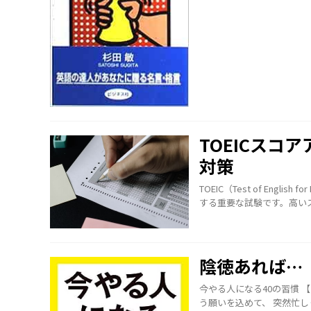
TOEICス
対策
TOEIC（Test of Engli
する重要な試験です。高いスコ
陰徳あれば…
今やる人になる40の習慣 
う願いを込めて、 突然忙し